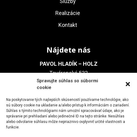
Služby
Realizácie
Kontakt
Nájdete nás
PAVOL HLADÍK – HOLZ
Továrenská 532
Spravujte súhlas so súbormi
(areál Slovenský Hodváb)
cookie
905 01 Senica
Na poskytovanie tých najlepších skúseností používame technológie, ako
sú súbory cookie na ukladanie a/alebo prístup k informáciám o zariadení.
Súhlas s týmito technológiami nám umožní spracovávať údaje, ako je
Kontakt
správanie pri prehliadaní alebo jedinečné ID na tejto stránke. Nesúhlas
alebo odvolanie súhlasu môže nepriaznivo ovplyvniť určité vlastnosti a
funkcie.
+421 911 237 755