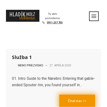
S
k
Home
|
Portfolio
|
Služba 1
i
Tu vám
p
pomôžeme
t
0911 237 755
o
c
o
n
t
e
Služba 1
n
t
MENO PRIEZVISKO
—
27. APRÍLA 2020
01. Intro Guide to the Nørebro Entering that gable-
ended Spouter-Inn, you found yourself in...
Čítať viac >>