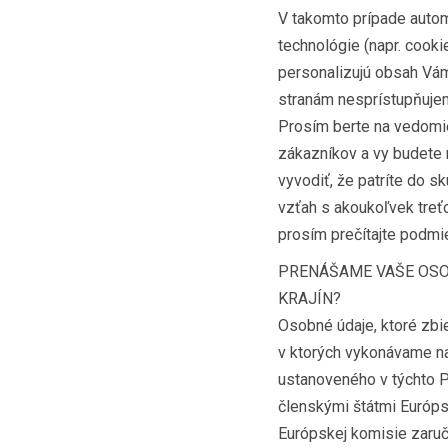
V takomto prípade autom
technológie (napr. cooki
personalizujú obsah Vá
stranám nesprístupňujem
Prosím berte na vedomie
zákazníkov a vy budete 
vyvodiť, že patríte do s
vzťah s akoukoľvek treťo
prosím prečítajte podmi
PRENÁŠAME VAŠE OSO
KRAJÍN?
Osobné údaje, ktoré zbi
v ktorých vykonávame na
ustanoveného v týchto 
členskými štátmi Európs
Európskej komisie zaruč