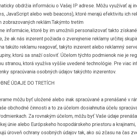
aticky obdržia informáciu o Vašej IP adrese. Môžu využívať aj i
es, JavaScript alebo web beacons), ktoré merajú efektivitu ich re
m zobrazovaných reklám.Takýmto tretím
e informácie, ktoré by im umožnili personalizovať takto získané
, že ak nás inzerent požiada o zverejnenie reklamy určitej skup
na takúto reklamu reagovať, takýto inzerent alebo reklamný serv
kupiny, ktorú sa snaží osloviť. Účelom týchto podmienok nie je re
u stranou, ktorá využíva vyššie uvedené technológie. Pre viac in
enky spracúvania osobných údajov takýchto inzerentov.
BNÉ ÚDAJE DO TRETÍCH
erame môžu byť uložené alebo inak spracúvané a prenášané v rámc
še obchodné činnosti a to za účelom dosiahnutia účelu spracúv
Podmienkach. Za rovnakým účelom, môžu byť Vaše údaje prenáš
kej únie alebo Európskeho hospodárskeho priestoru a krajinami,
ujú úroveň ochrany osobných údajov tak, ako sú zčasu na čas zv