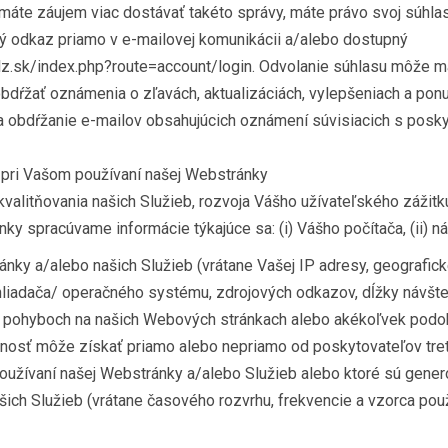
máte záujem viac dostávať takéto správy, máte právo svoj súhla
vý odkaz priamo v e-mailovej komunikácii a/alebo dostupný
olz.sk/index.php?route=account/login. Odvolanie súhlasu môže m
bdŕžať oznámenia o zľavách, aktualizáciách, vylepšeniach a ponu
a obdŕžanie e-mailov obsahujúcich oznámení súvisiacich s posk
 pri Vašom používaní našej Webstránky
valitňovania našich Služieb, rozvoja Vášho užívateľského zážitku
ky spracúvame informácie týkajúce sa: (i) Vášho počítača, (ii) n
nky a/alebo našich Služieb (vrátane Vašej IP adresy, geografick
hliadača/ operačného systému, zdrojových odkazov, dĺžky návšt
a pohyboch na našich Webových stránkach alebo akékoľvek pod
nosť môže získať priamo alebo nepriamo od poskytovateľov tretích
oužívaní našej Webstránky a/alebo Služieb alebo ktoré sú gene
šich Služieb (vrátane časového rozvrhu, frekvencie a vzorca pou