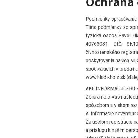
Ochrana 
Podmienky spracúvania
Tieto podmienky so spr
fyzická osoba Pavol Hl
40763081, DIČ: SK10
živnostenského registra
poskytovania našich slu
spočívajúcich v predaji 
www.hladikholz.sk (ďale
AKÉ INFORMÁCIE ZBI
Zbierame o Vás nasleduj
spôsobom a v akom rozs
A. Informácie nevyhnutné
Za účelom registrácie n
a prístupu k našim per