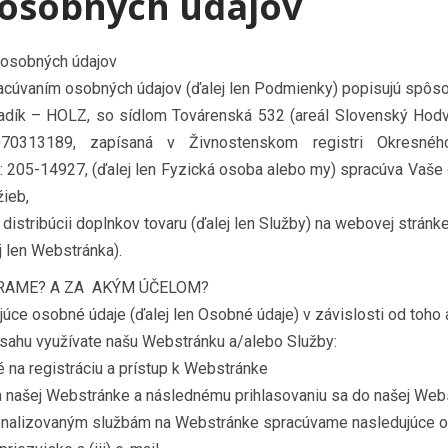
osobných údajov
 osobných údajov
acúvaním osobných údajov (ďalej len Podmienky) popisujú spôs
adík – HOLZ, so sídlom Továrenská 532 (areál Slovenský Hodv
70313189, zapísaná v Živnostenskom registri Okresného
: 205-14927, (ďalej len Fyzická osoba alebo my) spracúva Vaš
žieb,
a distribúcii doplnkov tovaru (ďalej len Služby) na webovej stránk
j len Webstránka).
ERAME? A ZA AKÝM ÚČELOM?
úce osobné údaje (ďalej len Osobné údaje) v závislosti od toho
ahu využívate našu Webstránku a/alebo Služby:
 na registráciu a prístup k Webstránke
a našej Webstránke a následnému prihlasovaniu sa do našej Web
sonalizovaným službám na Webstránke spracúvame nasledujúce 