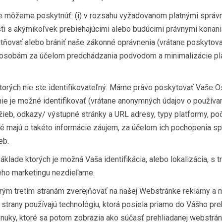
je môžeme poskytnúť: (i) v rozsahu vyžadovanom platnými správ
osti s akýmikoľvek prebiehajúcimi alebo budúcimi právnymi konania
atňovať alebo brániť naše zákonné oprávnenia (vrátane poskytov
 osobám za účelom predchádzania podvodom a minimalizácie pl
ktorých nie ste identifikovateľný: Máme právo poskytovať Vaše O
nie je možné identifikovať (vrátane anonymných údajov o používan
ieb, odkazy/ výstupné stránky a URL adresy, typy platformy, poče
toré majú o takéto informácie záujem, za účelom ich pochopenia 
eb.
klade ktorých je možná Vaša identifikácia, alebo lokalizácia, s t
eho marketingu nezdieľame.
ým tretím stranám zverejňovať na našej Webstránke reklamy a 
e strany používajú technológiu, ktorá posiela priamo do Vášho pre
onuky, ktoré sa potom zobrazia ako súčasť prehliadanej webstrán