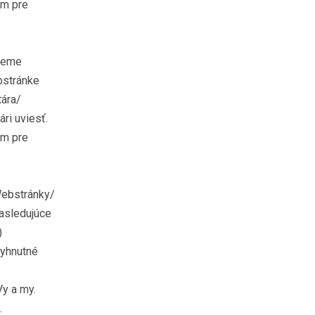
om pre
udeme
bstránke
tára/
ri uviesť.
om pre
Webstránky/
nasledujúce
)
vyhnutné
Vy a my.
.