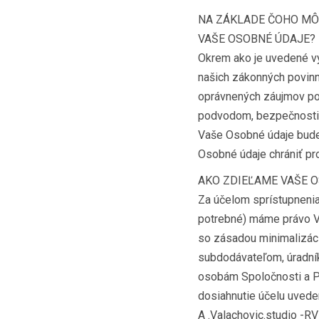
NA ZÁKLADE ČOHO MÔ
VAŠE OSOBNÉ ÚDAJE?
Okrem ako je uvedené v
našich zákonných povinn
oprávnených záujmov pod
podvodom, bezpečnosti s
Vaše Osobné údaje bude
Osobné údaje chrániť pr
AKO ZDIEĽAME VAŠE 
Za účelom sprístupnenia
potrebné) máme právo V
so zásadou minimalizá
subdodávateľom, úradn
osobám Spoločnosti a Po
dosiahnutie účelu uved
A .Valachovic.studio -RV 