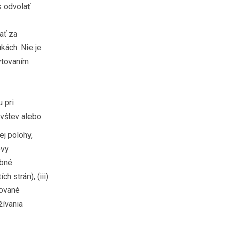
s odvolať
ať za
kách. Nie je
ytovaním
 pri
ávštev alebo
ej polohy,
evy
obné
 strán), (iii)
rované
žívania