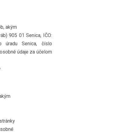
ob, akým
áb) 905 01 Senica, IČO:
 úradu Senica, číslo
e osobné údaje za účelom
e
 akým
stránky
osobné