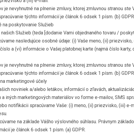
priezvisko a (iii) e-mail.
v je nevyhnutné na plnenie zmluvy, ktorej zmluvnou stranou ste 
racúvanie týchto informácií je článok 6 odsek 1 písm. (b) GDPR
é na poskytovanie Služieb
našich Služieb (teda [dodanie Vami objednaného tovaru / posky
úvame nasledujúce osobné údaje: (i) Vaše meno, (ii) priezvisko, (
e číslo a (vi) informácie o Vašej platobnej karte (najmä číslo karty,
v je nevyhnutné na plnenie zmluvy, ktorej zmluvnou stranou ste 
racúvanie týchto informácií je článok 6 odsek 1 písm. (b) GDPR
 na marketingové účely
ich noviniek a/alebo letákov, informácií o zľavách, aktualizáciá
 a iných marketingových materiálov vo forme e-mailov, SMS spr
o notifikácii spracúvame Vaše: (i) meno, (ii) priezvisko, (iii) e-ma
esu.
acúvame na základe Vášho výslovného súhlasu. Právnym základ
mácií je článok 6 odsek 1 písm. (a) GDPR.