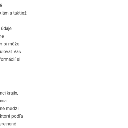
né
klám a taktiež
 údaje.
ine
er si môže
gulovať Váš
formácií si
i krajín,
ania
ané medzi
 ktoré podľa
erejnené