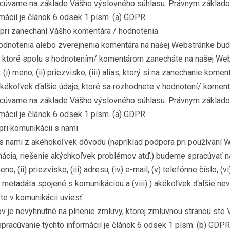
acúvame na základe Vášho výslovného súhlasu. Právnym základ
mácií je článok 6 odsek 1 písm. (a) GDPR.
 pri zanechaní Vášho komentára / hodnotenia
odnotenia alebo zverejnenia komentára na našej Webstránke b
, ktoré spolu s hodnotením/ komentárom zanecháte na našej We
) meno, (ii) priezvisko, (iii) alias, ktorý si na zanechanie komen
 akékoľvek ďalšie údaje, ktoré sa rozhodnete v hodnotení/ komentá
acúvame na základe Vášho výslovného súhlasu. Právnym základ
mácií je článok 6 odsek 1 písm. (a) GDPR.
pri komunikácii s nami
s nami z akéhokoľvek dôvodu (napríklad podpora pri používaní 
amácia, riešenie akýchkoľvek problémov atď.) budeme spracúvať 
o, (ii) priezvisko, (iii) adresu, (iv) e-mail, (v) telefónne číslo, (vi
) metadáta spojené s komunikáciou a (viii) ) akékoľvek ďalšie ne
te v komunikácii uviesť.
v je nevyhnutné na plnenie zmluvy, ktorej zmluvnou stranou ste 
racúvanie týchto informácií je článok 6 odsek 1 písm. (b) GDPR