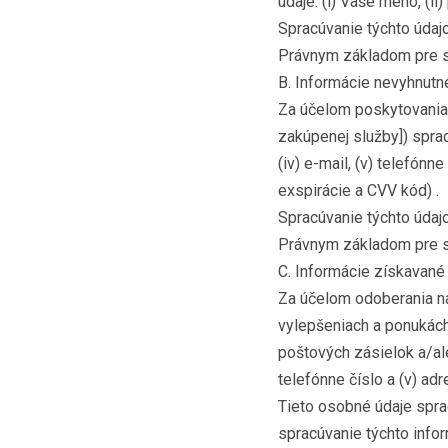
údaje: (i) Vaše meno, (ii) 
Spracúvanie týchto údajo
Právnym základom pre sp
B. Informácie nevyhnutn
Za účelom poskytovania 
zakúpenej služby]) sprac
(iv) e-mail, (v) telefónn
exspirácie a CVV kód) .
Spracúvanie týchto údajo
Právnym základom pre sp
C. Informácie získavané
Za účelom odoberania naš
vylepšeniach a ponukách
poštových zásielok a/aleb
telefónne číslo a (v) adr
Tieto osobné údaje spr
spracúvanie týchto infor