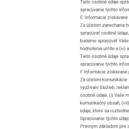
Tieto osobné údaje spr
spracúvanie týchto infor
E. Informácie získavané
Za účelom zanechania h
spracúvať osobné údaje
budeme spracúvať Vaše: (i
hodnotenia určíte a (iv)
Tieto osobné údaje spr
spracúvanie týchto infor
F. Informácie získavané 
Za účelom komunikácie 
využívaní Služieb, rekl
osobné údaje: (i) Vaše men
komunikačný obsah, (vii
údaje, ktoré sa rozhodne
Spracúvanie týchto údajo
Právnym základom pre sp