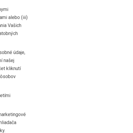
nymi
mi alebo (iii)
ania Vašich
atobných
sobné údaje,
í našej
t kliknutí
spôsobov
retími
marketingové
hliadača
ky.