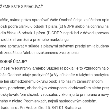
ŽEME EŠTE SPRACÚVAŤ
yššie, máme právo spracúvať Vaše Osobné údaje za účelom spln
ostí podľa článku 6 odsek 1 písm. (c) GDPR alebo na ochranu na
ľa článku 6 odsek 1 písm. (f) GDPR, napríklad z dôvodu prevenc
ietí a informácií a priameho marketingu.
me spracúvať v súlade s platnými právnymi predpismi a budem
oti zneužitiu a/alebo nezákonnému zverejneniu.
OSOBNÉ ÚDAJE?
 našej Webstránky a/alebo Služieb (a pokiaľ je to vzhľadom na o
aše Osobné údaje poskytnúť (a Vy súhlasíte s takýmto poskytnu
cie len obmedzenému okruhu osôb a to našim zamestnancom,
íkom, poradcom, obchodným zástupcom, dodávateľom alebo pre
skytovateľom služieb v rozsahu, v akom je to primerané a nev
eného v týchto Podmienkach, najmä nasledovným osobám.
trade s.r.o., Pri Hrubej lúke 25, 841 01 Bratislava.