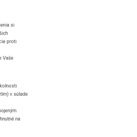
enia si
šich
ie proti
e Vaše
kolnosti
tím) v súlade
pojeným
yhnutné na