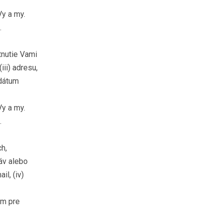
Vy a my.
.
tnutie Vami
iii) adresu,
 dátum
Vy a my.
.
ch,
áv alebo
il, (iv)
om pre