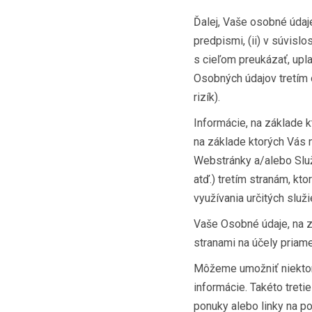
Ďalej, Vaše osobné úda
predpismi, (ii) v súvisl
s cieľom preukázať, upl
Osobných údajov tretím
rizík).
Informácie, na základe 
na základe ktorých Vás 
Webstránky a/alebo Služ
atď.) tretím stranám, k
využívania určitých služi
Vaše Osobné údaje, na zá
stranami na účely priam
Môžeme umožniť niektor
informácie. Takéto treti
ponuky alebo linky na p