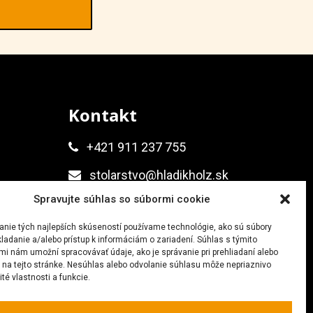
Kontakt
+421 911 237 755
stolarstvo@hladikholz.sk
Spravujte súhlas so súbormi cookie
anie tých najlepších skúseností používame technológie, ako sú súbory
ladanie a/alebo prístup k informáciám o zariadení. Súhlas s týmito
mi nám umožní spracovávať údaje, ako je správanie pri prehliadaní alebo
D na tejto stránke. Nesúhlas alebo odvolanie súhlasu môže nepriaznivo
ité vlastnosti a funkcie.