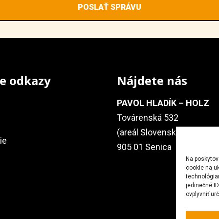
e odkazy
Nájdete nás
PAVOL HLADÍK – HOLZ
Továrenská 532
(areál Slovenský Hodváb)
ie
905 01 Senica
Na poskytov
cookie na uk
technológia
jedinečné I
ovplyvniť urč