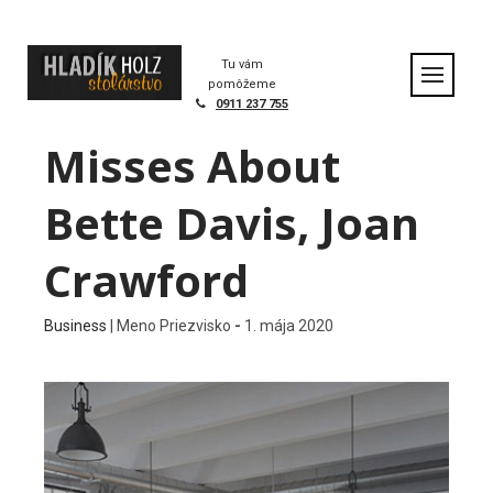
S
k
i
Tu vám
p
pomôžeme
t
0911 237 755
o
Misses About
c
o
n
Bette Davis, Joan
t
e
Crawford
n
t
Business
|
Meno Priezvisko
-
1. mája 2020