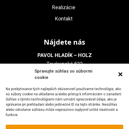
Realizácie
Kontakt
Nájdete nás
PAVOL HLADÍK – HOLZ
Továrenská 532
Spravujte súhlas so súbormi
(areál Slovenský Hodváb)
cookie
905 01 Senica
Na poskytovanie tých najlepších skúseností používame technológie, ako
sú súbory cookie na ukladanie a/alebo prístup k informáciám o zariadení.
Súhlas s týmito technológiami nám umožní spracovávať údaje, ako je
Kontakt
správanie pri prehliadaní alebo jedinečné ID na tejto stránke. Nesúhlas
alebo odvolanie súhlasu môže nepriaznivo ovplyvniť určité vlastnosti a
funkcie.
+421 911 237 755